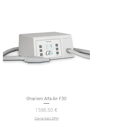
Gharieni Alfa Air F30
Cena
1 596,50 €
Cena bez DPH