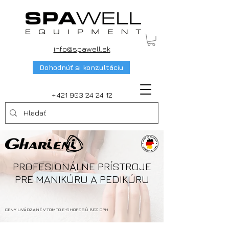
info@spawell.sk
Dohodnúť si konzultáciu
+421 903 24 24 12
PROFESIONÁLNE PRÍSTROJE
PRE MANIKÚRU A PEDIKÚRU
CENY UVÁDZANÉ V TOMTO E-SHOPE SÚ BEZ DPH