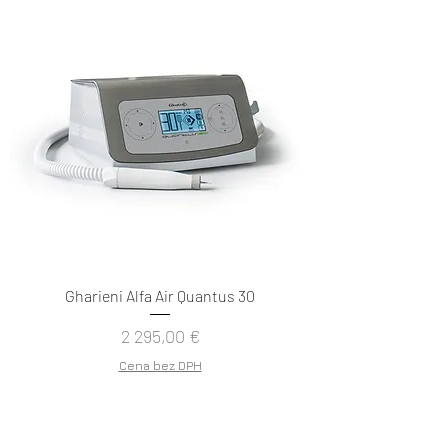
Gharieni Alfa Air Quantus 30
Cena
2 295,00 €
Cena bez DPH