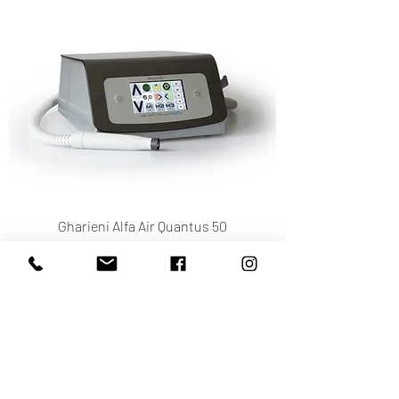
Gharieni Alfa Air Quantus 50
Cena
2 618,80 €
Cena bez DPH