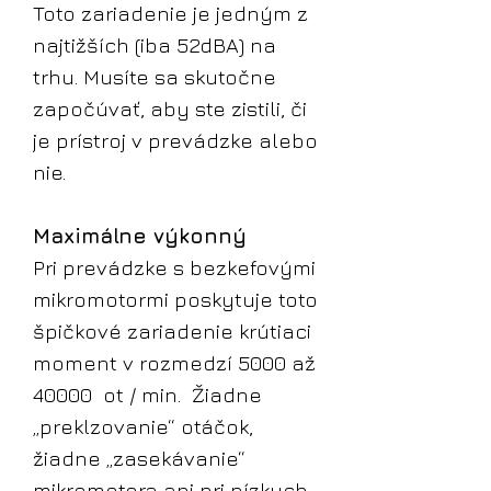
Toto zariadenie je jedným z
najtižších (iba 52dBA) na
trhu. Musíte sa skutočne
započúvať, aby ste zistili, či
je prístroj v prevádzke alebo
nie.
Maximálne výkonný
Pri prevádzke s bezkefovými
mikromotormi poskytuje toto
špičkové zariadenie krútiaci
moment v rozmedzí
5000 až
40000 ot / min. Žiadne
„preklzovanie“ otáčok,
žiadne „zasekávanie“
mikromotora ani pri nízkych