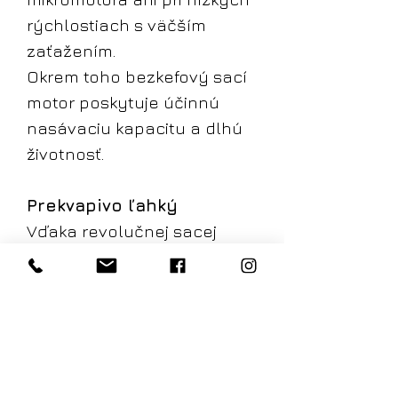
rýchlostiach s väčším
zaťažením.
Okrem toho bezkefový sací
motor poskytuje účinnú
nasávaciu kapacitu a dlhú
životnosť.
Prekvapivo ľahký
Vďaka revolučnej sacej
technológii je zariadenie
ľahké, pretože nie je
vybavené tradičnými
ťažkými sacími turbínami. To
poskytuje terapeutovi
lepšie pracovné nástroje