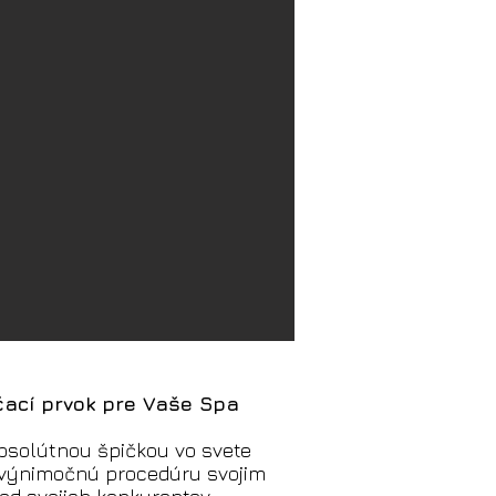
čací prvok pre Vaše Spa
bsolútnou špičkou vo svete
 výnimočnú procedúru svojim