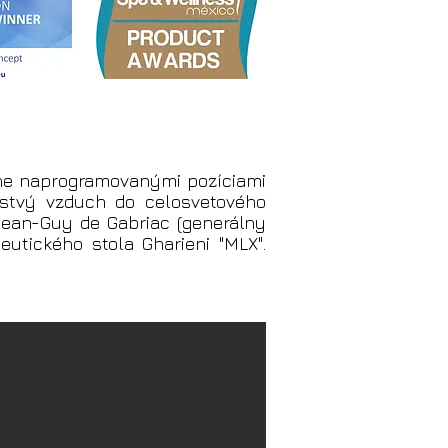
ne naprogramovanými pozíciami
rstvý vzduch do celosvetového
ean-Guy de Gabriac (generálny
eutického stola Gharieni "MLX".