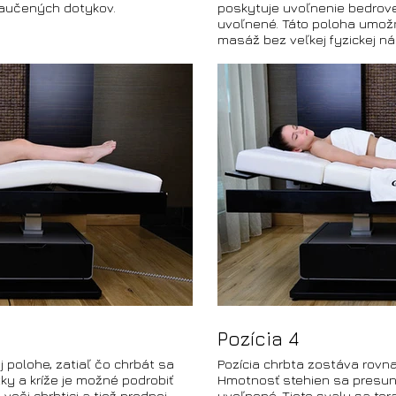
aučených dotykov.
poskytuje uvoľnenie bedrovej
uvoľnené. Táto poloha umožň
masáž bez veľkej fyzickej n
Pozícia 4
 polohe, zatiaľ čo chrbát sa
Pozícia chrbta zostáva rovna
tky a kríže je možné podrobiť
Hmotnosť stehien sa presuni
voči chrbtici a tiež prednej
uvoľnené. Tieto svaly sa te