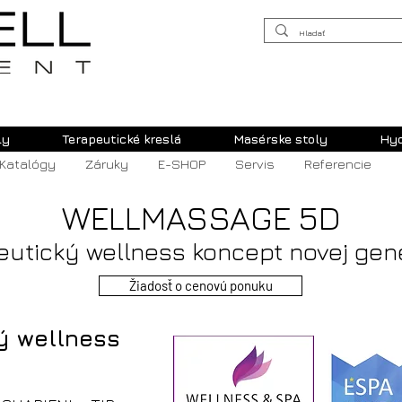
ly
Terapeutické kreslá
Masérske stoly
Hy
Katalógy
Záruky
E-SHOP
Servis
Referencie
WELLMASSAGE 5D
eutický wellness koncept novej gen
Žiadosť o cenovú ponuku
ý wellness