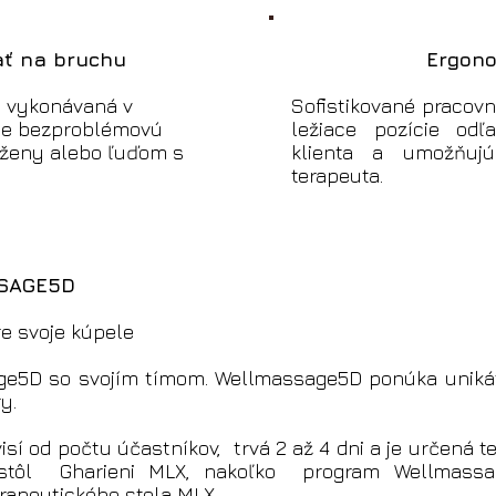
ať na bruchu
Ergono
 vykonávaná v
Sofistikované pracov
uje bezproblémovú
ležiace pozície odľ
 ženy alebo ľuďom s
klienta a umožňuj
terapeuta.
SSAGE5D
e svoje kúpele
ge5D so svojím tímom. Wellmassage5D ponúka unikát
y.
isí od počtu účastníkov, trvá 2 až 4 dni a je určená 
ý stôl Gharieni MLX, nakoľko program Wellmass
rapeutického stola MLX.