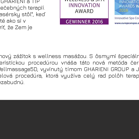
GHARIENI a TIP
ečebných terapií.
asérsky stôl", keď
té ako si v
iť, že Zem je
nový zážitok s wellness masážou. S ôsmymi špeciál
teristickou procedúrou vnáša táto nová metóda če
Wellmassage5D, vyvinutý tímom GHARIENI GROUP a J
telová procedúra, ktorá využíva celý rad polôh terap
nezabudnú.