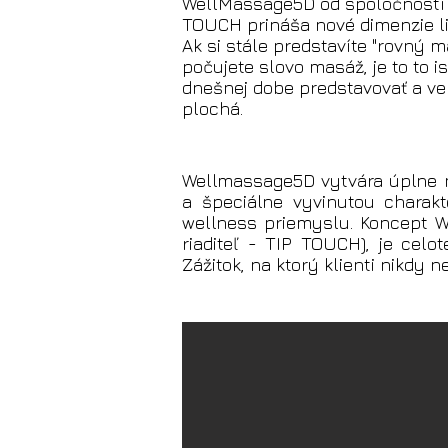
WellMassage5D od spoločností 
TOUCH prináša nové dimenzie li
Ak si stále predstavíte "rovný m
počujete slovo masáž, je to to is
dnešnej dobe predstavovať a ver
plochá.
Wellmassage5D vytvára úplne 
a špeciálne vyvinutou charak
wellness priemyslu. Koncept 
riaditeľ - TIP TOUCH), je celo
Zážitok, na ktorý klienti nikdy 