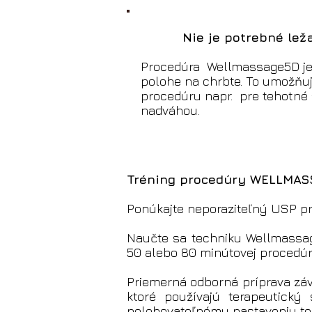
Nie je potrebné lež
Procedúra Wellmassage5D je
polohe na chrbte. To umožň
procedúru napr. pre tehotné
nadváhou.
Tréning procedúry WELLMA
Ponúkajte neporaziteľný USP pr
Naučte sa techniku Wellmassa
50 alebo 80 minútovej procedúr
Priemerná odborná príprava záv
ktoré používajú terapeutick
polohovateľnému nastaveniu te