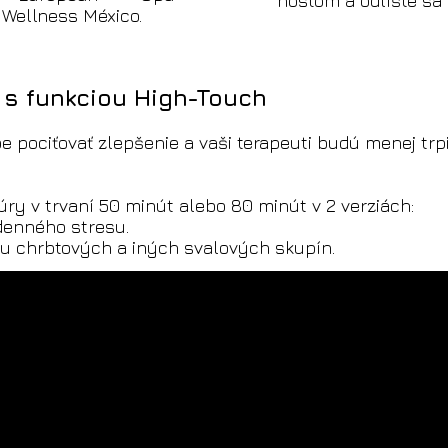
hosťom a odlíšte sa 
 Wellness México.
 s funkciou High-Touch
be pociťovať zlepšenie a vaši terapeuti budú menej t
 v trvaní 50 minút alebo 80 minút v 2 verziách:
odenného stresu.
čbu chrbtových a iných svalových skupín.