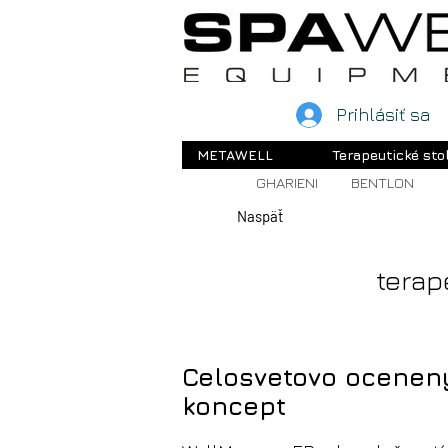
Prihlásiť sa
METAWELL
Terapeutické sto
GHARIENI
BENTLON
Naspäť
terap
Celosvetovo ocenen
koncept