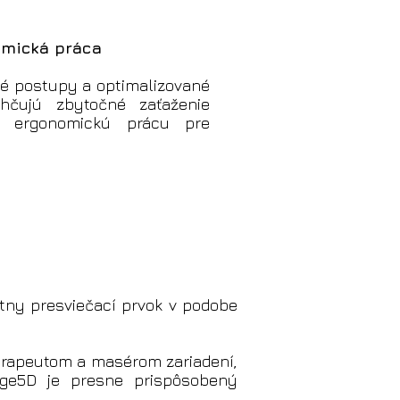
mická práca
né postupy a optimalizované
ahčujú zbytočné zaťaženie
ú ergonomickú prácu pre
ny presviečací prvok v podobe
terapeutom a masérom zariadení,
age5D je presne prispôsobený