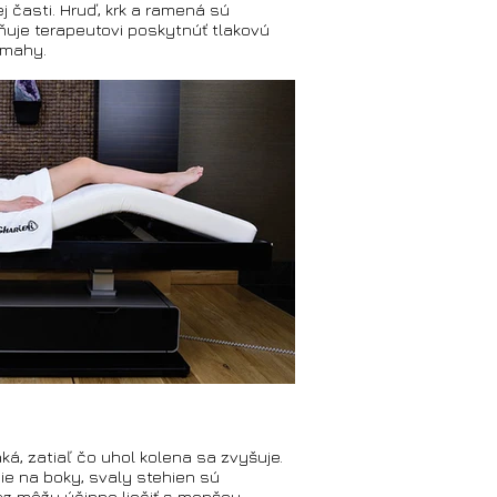
 časti. Hruď, krk a ramená sú
uje terapeutovi poskytnúť tlakovú
ámahy.
ká, zatiaľ čo uhol kolena sa zvyšuje.
e na boky, svaly stehien sú
raz môžu účinne liečiť s menšou