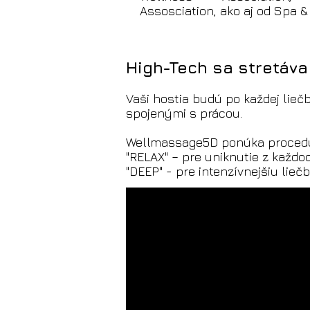
Assosciation, ako aj od Spa &
High-Tech sa stretáva
Vaši hostia budú po každej lieč
spojenými s prácou.
Wellmassage5D ponúka procedúry
"RELAX" – pre uniknutie z každ
"DEEP" - pre intenzívnejšiu lie