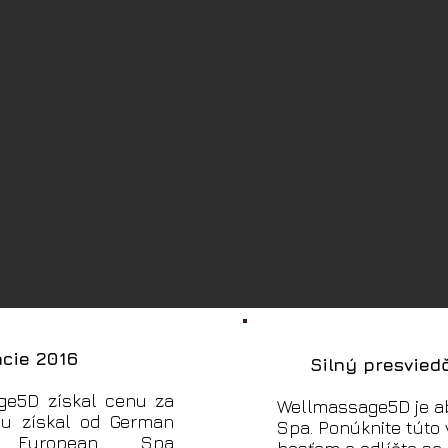
ácie 2016
Silný presvied
ge5D získal cenu za
Wellmassage5D je a
enu získal od German
Spa. Ponúknite túto
n, European Spa