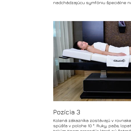
nadchádzajúcu symfóniu špeciálne n
Pozícia 3
Kolená zákazníka zostávajú v rovnakej
spúšťa v polohe 10 °. Ruky, paže, lopa
takým tipom procedúr, ktoré sú šetrné 