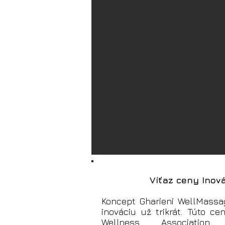
Víťaz ceny Inov
Koncept Gharieni WellMassa
inováciu už trikrát. Túto c
Wellness Associatio