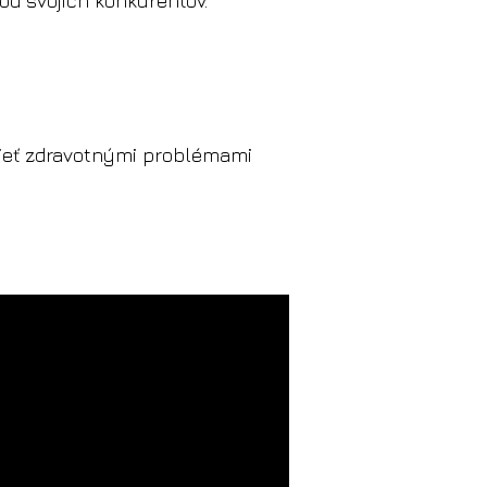
od svojich konkurentov.
rpieť zdravotnými problémami