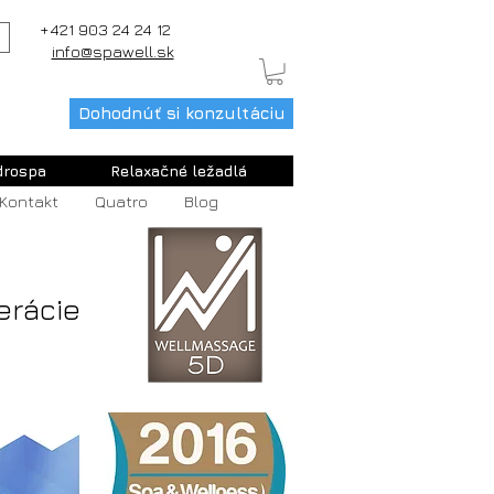
+421 903 24 24 12
info@spawell.sk
Dohodnúť si konzultáciu
drospa
Relaxačné ležadlá
Kontakt
Quatro
Blog
erácie