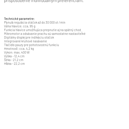
prispôsobenie individuálnym preferenciám.
Technické parametre:
Plynulá regulácia otáčok až do 30 000 ot / min
Váha hlavice: cca. 95 g
Funkcia hlavice umožňujúca prepnutie aj na spätný chod
Mikromotor a odsávanie prachu sú samostatne nastaviteľné
Digitálny displej pre indikáciu otáčok
Integrované kruhové nasávanie
Tlačidlo pauzy pre pohotovostnú funkciu
Hmotnosť: cca. 4,2 kg
Výkon: max. 400 W
Výška - 12,4 cm
Šírka - 21,2 cm
Hĺbka - 22,2 cm