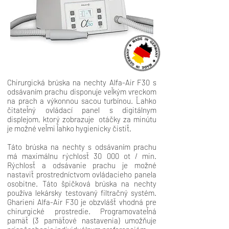
Chirurgická brúska na nechty Alfa-Air F30 s
odsávaním prachu disponuje veľkým vreckom
na prach a výkonnou sacou turbínou. Ľahko
čitateľný ovládací panel s digitálnym
displejom, ktorý zobrazuje otáčky za minútu
je možné veľmi ľahko hygienicky čistiť.
Táto brúska na nechty s odsávaním prachu
má maximálnu rýchlosť 30 000 ot / min.
Rýchlosť a odsávanie prachu je možné
nastaviť prostredníctvom ovládacieho panela
osobitne. Táto špičková brúska na nechty
používa lekársky testovaný filtračný systém.
Gharieni Alfa-Air F30 je obzvlášť vhodná pre
chirurgické prostredie. Programovateľná
pamäť (3 pamäťové nastavenia) umožňuje