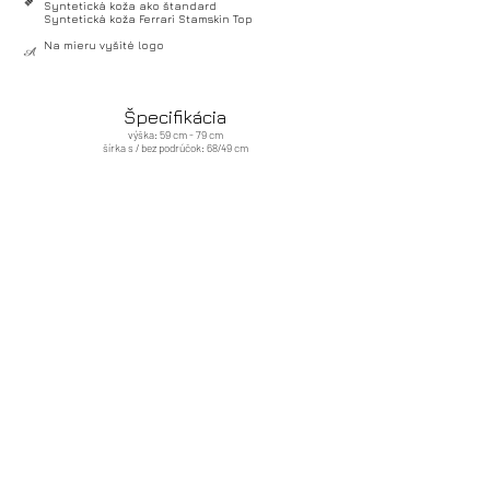
Syntetická koža ako štandard
Syntetická koža Ferrari Stamskin Top
Na mieru vyšité logo
Špecifikácia
výška: 59 cm - 79 cm
šírka s / bez podrúčok: 68/49 cm