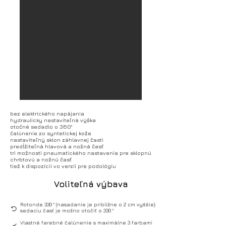
bez elektrického napájania
hydraulicky nastaviteľná výška
otočné sedadlo o 360°
čalúnenie zo syntetickej kože
nastaviteľný sklon záhlavnej časti
predĺžiteľná hlavová a nožná časť
tri možnosti pneumatického nastavenia pre sklopnú
chrbtovú a nožnú časť
tiež k dispozícii vo verzii pre podológiu
Voliteľná výbava
Rotonde 330 ° (nasadanie je približne o 2 cm vyššie):
sedaciu časť je možno otočiť o 330 °
Vlastné farebné čalúnenie s maximálne 3 farbami