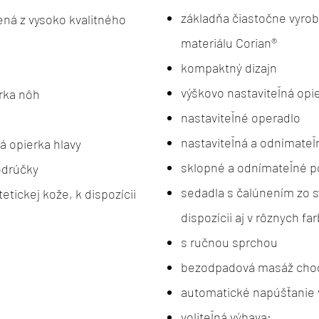
základňa čiastočne vyrob
ená z vysoko kvalitného
materiálu Corian®
kompaktný dizajn
výškovo nastaviteľná opi
erka nôh
nastaviteľné operadlo
nastaviteľná a odnímateľ
á opierka hlavy
sklopné a odnímateľné p
odrúčky
sedadla s čalúnením zo s
tickej kože, k dispozícii
dispozícii aj v rôznych fa
s ručnou sprchou
bezodpadová masáž chod
automatické napúšťanie
voliteľná výbava: