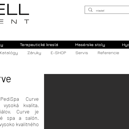
ly
Terapeutické kreslá
Masérske stoly
Hy
Katalógy
Záruky
E-SHOP
Servis
Referencie
rve
PediSpa Curve
vysoká kvalita.
iálov, Curve je
é spa a salón.
 vysoko kvalitného