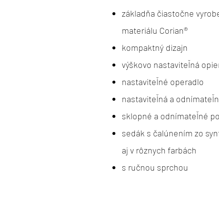
základňa čiastočne vyrob
materiálu Corian®
kompaktný dizajn
výškovo nastaviteľná opi
nastaviteľné operadlo
nastaviteľná a odnímateľn
sklopné a odnímateľné p
sedák s čalúnením zo synte
aj v rôznych farbách
s ručnou sprchou