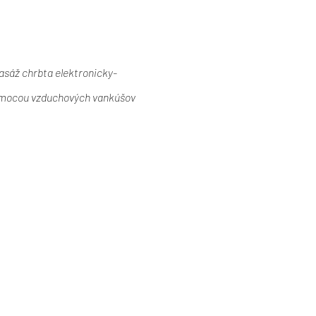
sáž chrbta elektronicky-
ocou vzduchových vankúšov