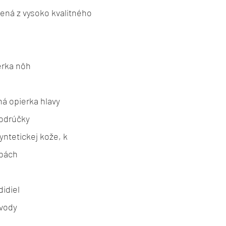
ená z vysoko kvalitného
erka nôh
ná opierka hlavy
odrúčky
yntetickej kože, k
rbách
idiel
 vody