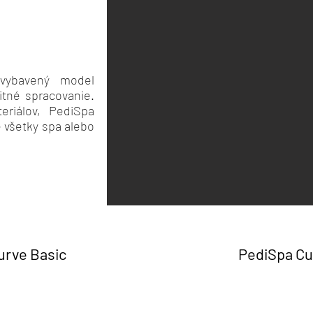
 vybavený model
itné spracovanie.
teriálov, PediSpa
 všetky spa alebo
urve Basic
PediSpa Cu