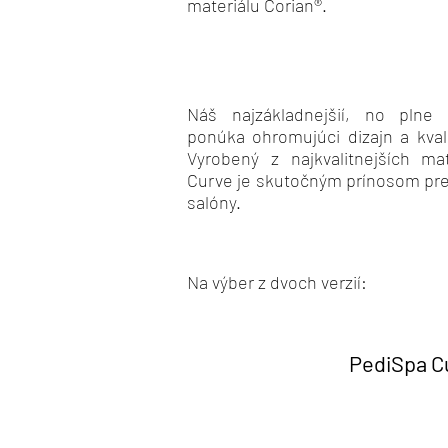
materiálu Corian®.
Náš najzákladnejšií, no plne
ponúka ohromujúci dizajn a kval
Vyrobený z najkvalitnejších ma
Curve je skutočným prínosom pre
salóny.
Na výber z dvoch verzií:
PediSpa C