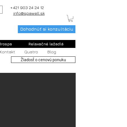
+421 903 24 24 12
info@spawell.sk
Dohodnúť si konzultáciu
drospa
Relaxačné ležadlá
Kontakt
Quatro
Blog
Žiadosť o cenovú ponuku