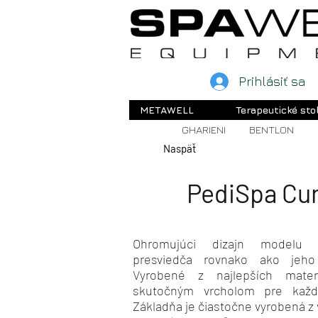
Prihlásiť sa
METAWELL
Terapeutické sto
GHARIENI
BENTLON
Naspäť
PediSpa Cu
Ohromujúci dizajn modelu 
presviedča rovnako ako jeho 
Vyrobené z najlepších mater
skutočným vrcholom pre každ
Základňa je čiastočne vyrobená z