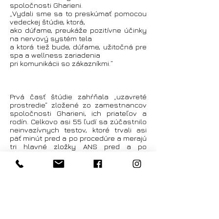
spoločnosti Gharieni.
„Vydali sme sa to preskúmať pomocou
vedeckej štúdie, ktorá,
ako dúfame, preukáže pozitívne účinky
na nervový systém tela
a ktorá tiež bude, dúfame, užitočná pre
spa a wellness zariadenia
pri komunikácii so zákazníkmi.“
Prvá časť štúdie zahŕňala „uzavreté
prostredie“ zložené zo zamestnancov
spoločnosti Gharieni, ich priateľov a
rodín. Celkovo asi 55 ľudí sa zúčastnilo
neinvazívnych testov, ktoré trvali asi
päť minút pred a po procedúre a merajú
tri hlavné zložky ANS pred a po
procedúre.
Druhá časť štúdie bude prebiehať v
„otvorenom prostredí“, čo znamená, že
účastníci budú testovaní v skutočnom
prostredí alebo v kúpeľoch, kde môžu
byť bežne liečení.