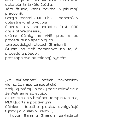
uskutočnila takúto štúdiu.
Táto štúdia, ktorú navrhol výskumný
pracovník
Sergio Pecorelli, MD, PhD. - odborník v
oblasti skorého vývoja
človeka a v spolupráci s First 1000
days of Wellness®,
skúma účinky na ANS pred a po
procedúre na špeciálnych
terapeutických stoloch Gharieni®.
Štúdia sa tiež zameriava na to, či
procedúry pôsobili
protizápalovo na telesný systém.
„Zo skúseností našich zákazníkov
vieme, že naše terapeutické
stoly vytvárajú hlboký pocit relaxácie a
že Welnamis so svojou
akustickou a vibračnou terapiou, ako aj
MLX Quartz s pozítívnymi
účinkami teplého piesku, ovplyvňujú
fyzický aj duševný relax. ”,
- hovorí Sammy Gharieni, zakladateľ