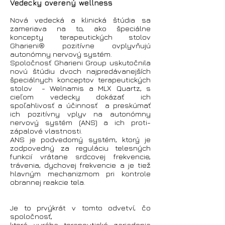
Vedecky overený wellness
Nová vedecká a klinická štúdia sa
zameriava na to, ako špeciálne
koncepty terapeutických stolov
Gharieni® pozitívne ovplyvňujú
autonómny nervový systém.
Spoločnosť Gharieni Group uskutočnila
novú štúdiu dvoch najpredávanejších
špeciálnych konceptov terapeutických
stolov - Welnamis a MLX Quartz, s
cieľom vedecky dokázať ich
spoľahlivosť a účinnosť a preskúmať
ich pozitívny vplyv na autonómny
nervový systém (ANS) a ich proti-
zápalové vlastnosti.
ANS je podvedomý systém, ktorý je
zodpovedný za reguláciu telesných
funkcií vrátane srdcovej frekvencie,
trávenia, dychovej frekvencie a je tiež
hlavným mechanizmom pri kontrole
obrannej reakcie tela.
Je to prvýkrát v tomto odvetví, čo
spoločnosť,
ktorá vyrába terapeutické zariadenia