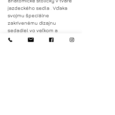
anatomické stoličky v tvare
jazdeckého sedla . Vďaka
svojmu špeciálne
zakrivenému dizajnu
sedadiel vo veľkom a
malom prevedení
optimálne rozložia tlak v
sedacej časti a zároveň
zmierňujú napätie na
stehnách. Model „For Men“ s
výrezom v prednej časti
sedadla uspokojuje aj
špeciálne ergonomické
nároky mužov.
Všetky modely majú
štandardné nastavenie