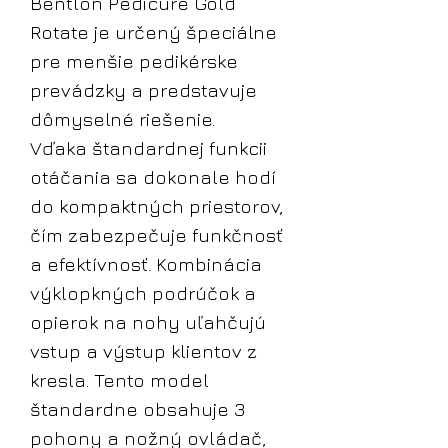
Bentlon Pedicure Gold
Rotate je určený špeciálne
pre menšie pedikérske
prevádzky a predstavuje
dômyselné riešenie.
Vďaka štandardnej funkcii
otáčania sa dokonale hodí
do kompaktných priestorov,
čím zabezpečuje funkčnosť
a efektívnosť. Kombinácia
výklopkných podrúčok a
opierok na nohy uľahčujú
vstup a výstup klientov z
kresla. Tento model
štandardne obsahuje 3
pohony a nožný ovládač,