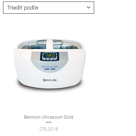
Bentlon Ultrasoon Gold
Cena
215,00 €