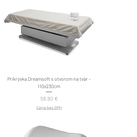
Prikrývka Dreamsoft s otvorom na tvár -
110x230cm
Cena
58,80 €
Cena bez DPH