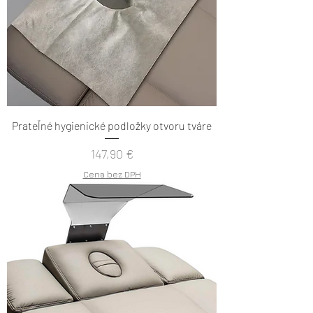
Prateľné hygienické podložky otvoru tváre
Cena
147,90 €
Cena bez DPH