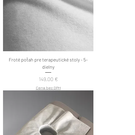
Froté poťah pre terapeutické stoly - 5-
dielny
Cena
149,00 €
Cena bez DPH