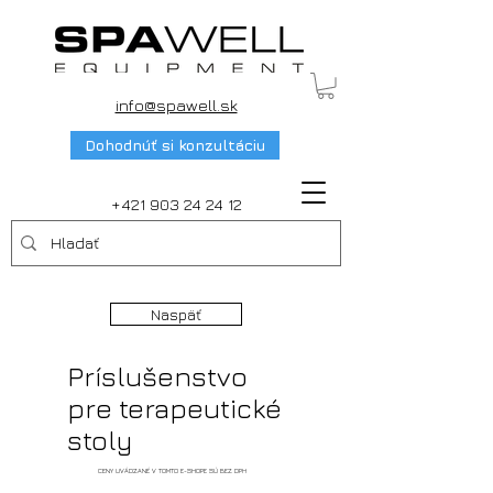
info@spawell.sk
Dohodnúť si konzultáciu
+421 903 24 24 12
Naspäť
Príslušenstvo
pre terapeutické
stoly
CENY UVÁDZANÉ V TOMTO E-SHOPE SÚ BEZ DPH