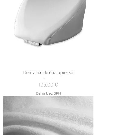
Dentalax - krčná opierka
Cena
105,00 €
Cena bez DPH