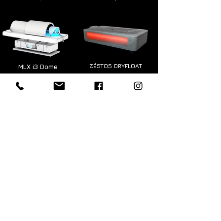
MLX i3 Dome
ZÉSTOS DRYFLOAT
detail produktu
detail produktu
RLX Aurasens
RELOUNGE ZEROG
detail produktu
detail produktu