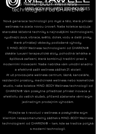
s MIND-BODY Wellness
technologiemi od GHARIENI®
Nová generace technologií pro mysl a tělo, která přináší
wellness na zcela novou úroveň. Naše kolekce spojuje
starověké léčebné techniky s nejnovějšími technologiemi,
využívajíc zvuk, vibrace, světlo, dotek, vodu a další prvky,
které přinášejí vědecky podložené výhody.
S MIND-BODY Wellness technologiemi od GHARIENI®
získáte luxusní terapeutické stoly, pohodlná lehátka a
špičková zařízení, která kombinují tradiční praxi s
moderními inovacemi. Naše nabídka vám umožní snadno
a efektivně zažít wellness zážitek 21. století.
Ať už provozujete wellness centrum, lázně, kanceláře,
rezidenční prostory, medicínské wellness nebo kosmetické
studio, naše kolekce MIND-BODY Wellness technologií od
GHARIENI® Vám poskytne příležitost přinést inovace a
efektivitu do vašich služeb, přičemž zůstanete věrni svým
jedinečným prodejním výhodám.
Přidejte se k revoluci v wellness a poskytněte svým
klientům nezapomenutelný zážitek s MIND-BODY Wellness
technologiemi od GHARIENI® – tam, kde se tradice potýká
s moderní technologií.