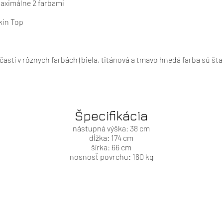
maximálne 2 farbami
kin Top
astí v rôznych farbách (biela, titánová a tmavo hnedá farba sú š
Špecifikácia
nástupná výška: 38 cm
dĺžka: 174 cm
šírka: 66 cm
nosnosť povrchu: 160 kg