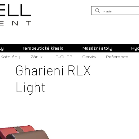
ly
Terapeutické křesla
Masážní stoly
Hyd
Katalógy
Záruky
E-SHOP
Servis
Reference
Gharieni RLX
Light