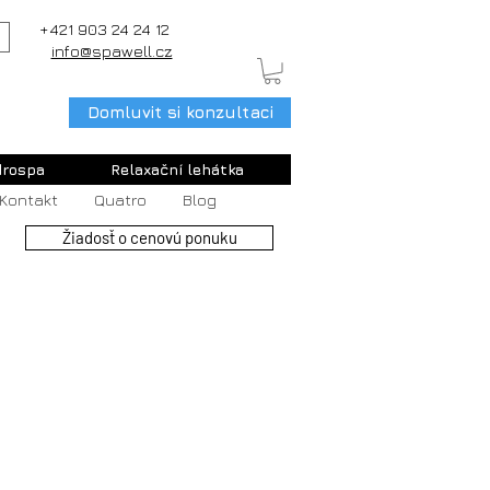
+421 903 24 24 12
info@spawell.cz
Domluvit si konzultaci
rospa
Relaxační lehátka
Kontakt
Quatro
Blog
Žiadosť o cenovú ponuku