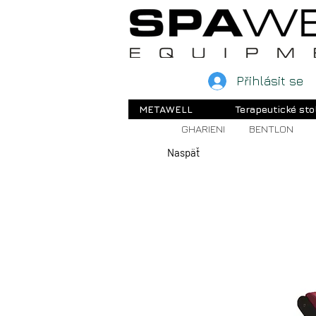
Přihlásit se
METAWELL
Terapeutické sto
GHARIENI
BENTLON
Naspäť