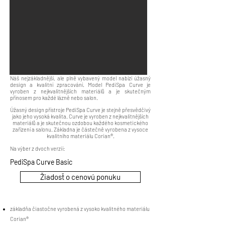
Náš nejzákladnější, ale plně vybavený model nabízí úžasný
design a kvalitní zpracování. Model PediSpa Curve je
vyroben z nejkvalitnějších materiálů a je skutečným
přínosem pro každé lázně nebo salon.
Úžasný design přístroje PediSpa Curve je stejně přesvědčivý
jako jeho vysoká kvalita. Curve je vyroben z nejkvalitnějších
materiálů a je skutečnou ozdobou každého kosmetického
zařízení a salonu. Základna je částečně vyrobena z vysoce
kvalitního materiálu Corian®.
Na výber z dvoch verzií:
PediSpa Curve Basic
Žiadosť o cenovú ponuku
základňa čiastočne vyrobená z vysoko kvalitného materiálu
Corian®