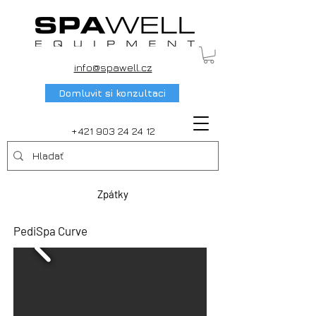
info@spawell.cz
Domluvit si konzultaci
+421 903 24 24 12
Zpátky
PediSpa Curve