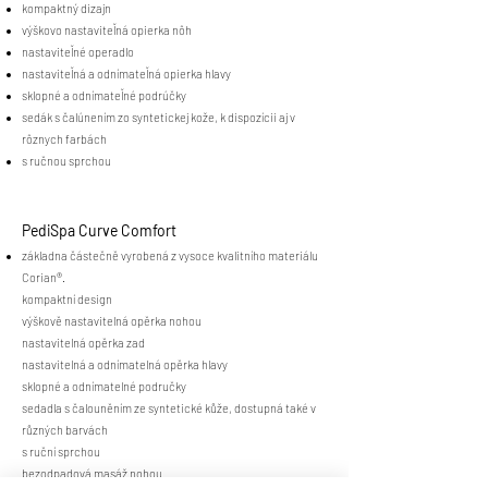
kompaktný dizajn
výškovo nastaviteľná opierka nôh
nastaviteľné operadlo
nastaviteľná a odnímateľná opierka hlavy
sklopné a odnímateľné podrúčky
sedák s čalúnením zo syntetickej kože, k dispozícii aj v
rôznych farbách
s ručnou sprchou
PediSpa Curve Comfort
základna částečně vyrobená z vysoce kvalitního materiálu
Corian®.
kompaktní design
výškově nastavitelná opěrka nohou
nastavitelná opěrka zad
nastavitelná a odnímatelná opěrka hlavy
sklopné a odnímatelné područky
sedadla s čalouněním ze syntetické kůže, dostupná také v
různých barvách
s ruční sprchou
bezodpadová masáž nohou