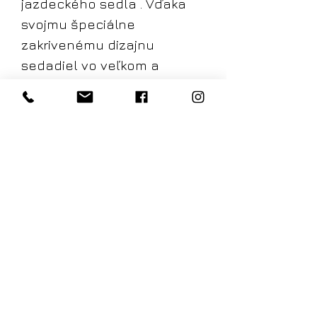
jazdeckého sedla . Vďaka
svojmu špeciálne
zakrivenému dizajnu
sedadiel vo veľkom a
malom prevedení
optimálne rozložia tlak v
sedacej časti a zároveň
zmierňujú napätie na
stehnách. Model „For Men“ s
výrezom v prednej časti
sedadla uspokojuje aj
špeciálne ergonomické
nároky mužov.
Všetky modely majú
štandardné nastavenie
výšky a bezpečnostnú