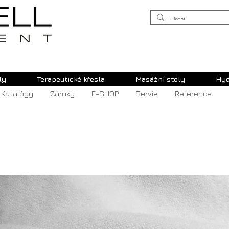
ly
Terapeutické křesla
Masážní stoly
Hyd
Katalógy
Záruky
E-SHOP
Servis
Reference