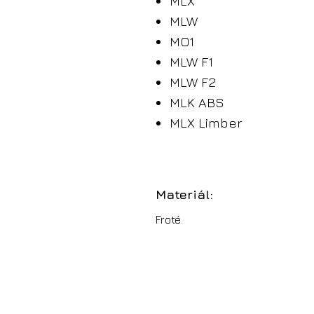
MLX
MLW
MO1
MLW F1
MLW F2
MLK ABS
MLX Limber
Materiál:
Froté