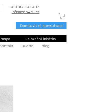
+421 903 24 24 12
info@spawell.cz
Domluvit si konzultaci
rospa
Relaxační lehátka
Kontakt
Quatro
Blog