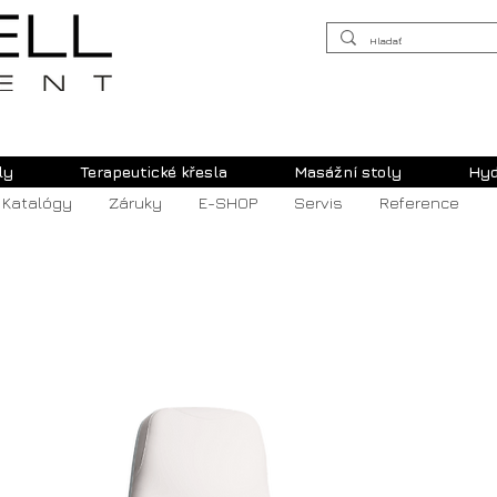
ly
Terapeutické křesla
Masážní stoly
Hyd
Katalógy
Záruky
E-SHOP
Servis
Reference