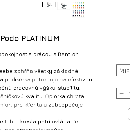
 Podo PLATINUM
pokojnosť s prácou s Bentlon
Vyb
v sebe zahŕňa všetky základné
na pedikérka potrebuje na efektívnu
čnú pracovnú výšku, stabilitu,
 špičkovú kvalitu. Opierka chrbta
fort pre klienta a zabezpečuje
 tohto kresla patrí ovládanie
e dvoch prednastavených