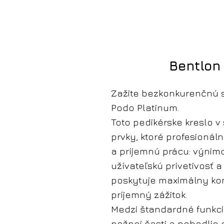
Bentlon
Zažite bezkonkurenčnú s
Podo Platinum.
Toto pedikérske kreslo 
prvky, ktoré profesionál
a príjemnú prácu: výnimo
užívateľskú prívetivosť a
poskytuje maximálny kom
príjemný zážitok.
Medzi štandardné funkcie
nožnej časti a pohodli