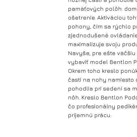
pamäťových polôh: dom
ošetrenie. Aktiváciou to
pohony, čím sa rýchlo p
zjednodušené ovládanie 
maximalizuje svoju produ
Navyše, pre ešte väčšiu
vybaviť model Bentlon P
Okrem toho kreslo ponúka
časti na nohy namiesto
pohodlia pri sedení sa 
nôh. Kreslo Bentlon Pod
čo profesionálny pediké
príjemnú prácu.