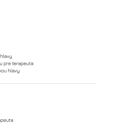
 hlavy
ou pre terapeuta
kou hlavy
apeuta