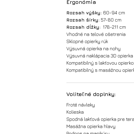
Ergonómia
Rozsah výšky:
60-94 cm
Rozsah šírky:
57-80 cm
Rozsah dĺžky:
178-211 cm
Vhodné na telové ošetrenia
Sklopné opierky rúk
Výsuvná opierka na nohy
Výsuvná naklápacia 3D opierka
Kompatibilný s lakťovou opierk
Kompatibilný s masážnou opier
Voliteľné doplnky:
Froté návleky
Kolieska
Spodná lakťová opierka pre ter
Masážna opierka hlavy
Podnos na manikúru