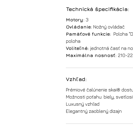
Technická špecifikácia:
Motory:
3
Ovládanie:
Nožný ovládač
Pamäťové funkcie:
Poloha "D
poloha
Voliteľné:
jednotná časť na no
Maximálna nosnosť:
210-22
Vzhľad:
Prémiové čalúnenie skai® dost
Možnosti poťahu: biely, svetlos
Luxusný vzhľad
Elegantný zaoblený dizajn