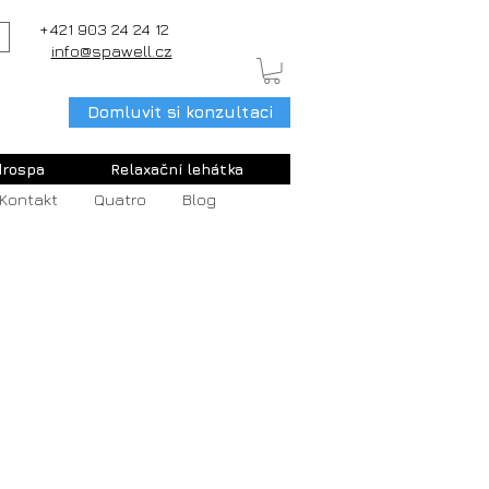
+421 903 24 24 12
info@spawell.cz
Domluvit si konzultaci
rospa
Relaxační lehátka
Kontakt
Quatro
Blog