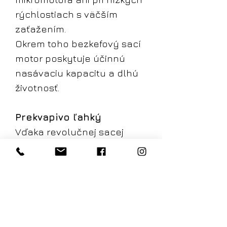
rýchlostiach s väčším
zaťažením.
Okrem toho bezkefový sací
motor poskytuje účinnú
nasávaciu kapacitu a dlhú
životnosť.
Prekvapivo ľahký
Vďaka revolučnej sacej
technológii je zariadenie
ľahké, pretože nie je
vybavené tradičnými
ťažkými sacími turbínami. To
poskytuje terapeutovi
lepšie pracovné nástroje