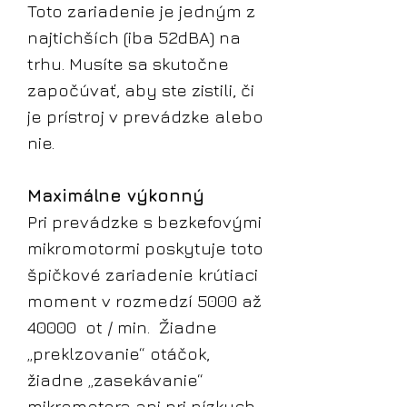
Toto zariadenie je jedným z
najtichších (iba 52dBA) na
trhu. Musíte sa skutočne
započúvať, aby ste zistili, či
je prístroj v prevádzke alebo
nie.
Maximálne výkonný
Pri prevádzke s bezkefovými
mikromotormi poskytuje toto
špičkové zariadenie krútiaci
moment v rozmedzí
5000 až
40000 ot / min. Žiadne
„preklzovanie“ otáčok,
žiadne „zasekávanie“
mikromotora ani pri nízkych