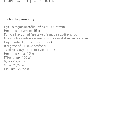
individuálním preferencím.
Technické parametry:
Plynulá regulace otáček až do 30 000 ot/min.
Hmotnost hlavy: cca. 95 g
Funkce hlavy umožňuje také přepnutí na zpětný chod
Mikromotor a odsávání prachu jsou samostatně nastavitelné
Digitální displej pro indikaci otáček
Integrované kruhové odsávání
Tlačítko pauzy pro pohotovostní funkci
Hmotnost: cca. 4,2 kg
Příkon: max. 400 W
Výška - 12,4 cm
Šířka - 21,2 cm
Hloubka - 22,2 cm