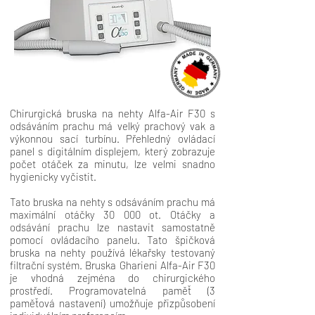
Chirurgická bruska na nehty Alfa-Air F30 s
odsáváním prachu má velký prachový vak a
výkonnou sací turbínu. Přehledný ovládací
panel s digitálním displejem, který zobrazuje
počet otáček za minutu, lze velmi snadno
hygienicky vyčistit.
Tato bruska na nehty s odsáváním prachu má
maximální otáčky 30 000 ot. Otáčky a
odsávání prachu lze nastavit samostatně
pomocí ovládacího panelu. Tato špičková
bruska na nehty používá lékařsky testovaný
filtrační systém. Bruska Gharieni Alfa-Air F30
je vhodná zejména do chirurgického
prostředí. Programovatelná paměť (3
paměťová nastavení) umožňuje přizpůsobení