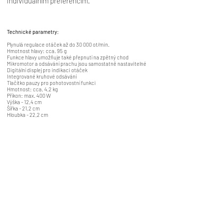
individuálním preferencím.
Technické parametry:
Plynulá regulace otáček až do 30 000 ot/min.
Hmotnost hlavy: cca. 95 g
Funkce hlavy umožňuje také přepnutí na zpětný chod
Mikromotor a odsávání prachu jsou samostatně nastavitelné
Digitální displej pro indikaci otáček
Integrované kruhové odsávání
Tlačítko pauzy pro pohotovostní funkci
Hmotnost: cca. 4,2 kg
Příkon: max. 400 W
Výška - 12,4 cm
Šířka - 21,2 cm
Hloubka - 22,2 cm