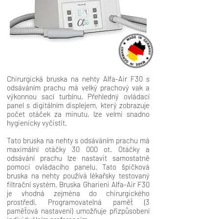
Chirurgická bruska na nehty Alfa-Air F30 s
odsáváním prachu má velký prachový vak a
výkonnou sací turbínu. Přehledný ovládací
panel s digitálním displejem, který zobrazuje
počet otáček za minutu, lze velmi snadno
hygienicky vyčistit.
Tato bruska na nehty s odsáváním prachu má
maximální otáčky 30 000 ot. Otáčky a
odsávání prachu lze nastavit samostatně
pomocí ovládacího panelu. Tato špičková
bruska na nehty používá lékařsky testovaný
filtrační systém. Bruska Gharieni Alfa-Air F30
je vhodná zejména do chirurgického
prostředí. Programovatelná paměť (3
paměťová nastavení) umožňuje přizpůsobení