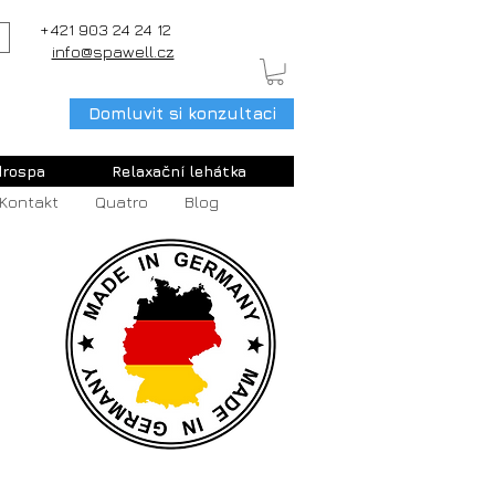
+421 903 24 24 12
info@spawell.cz
Domluvit si konzultaci
rospa
Relaxační lehátka
Kontakt
Quatro
Blog