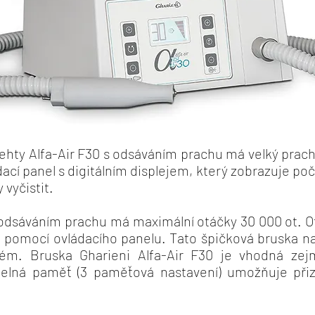
ehty Alfa-Air F30 s odsáváním prachu má velký prac
ací panel s digitálním displejem, který zobrazuje poč
vyčistit.
 odsáváním prachu má maximální otáčky 30 000 ot. O
ě pomocí ovládacího panelu. Tato špičková bruska na
ystém. Bruska Gharieni Alfa-Air F30 je vhodná ze
telná paměť (3 paměťová nastavení) umožňuje přiz