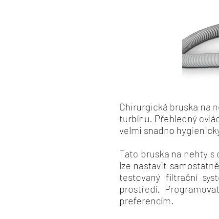
Chirurgická bruska na n
turbínu. Přehledný ovlád
velmi snadno hygienicky 
Tato bruska na nehty s
lze nastavit samostatn
testovaný filtrační s
prostředí. Programova
preferencím.