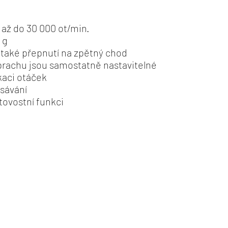
 až do 30 000 ot/min.
 g
také přepnutí na zpětný chod
prachu jsou samostatně nastavitelné
ikaci otáček
sávání
tovostní funkci