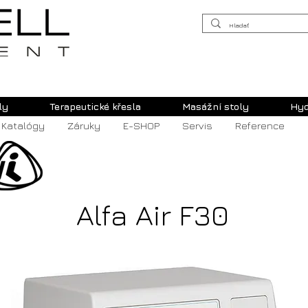
ly
Terapeutické křesla
Masážní stoly
Hyd
Katalógy
Záruky
E-SHOP
Servis
Reference
Alfa Air F30