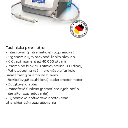
Technické parametre:
• Integrovaný intramatický rozprašovač
• Ergonomicky tvarovaná, ľahká hlavica
• Krútiaci moment až 40 000 ot / min
• Priamo na hlavici 3 stmievateľné LED diódy
• Pohotovostný režim pre všetky funkcie
umiestnený priamo na hlavici
• Bezkefový/Bezuhlíkový elektromotor motor
• Dotykový displej
• Pamäťová funkcia (pamäť pre rýchlosť a
intenzitu rozprašovania)
• Dynamické softvérové nastavenie
charakteristík rozprašovania