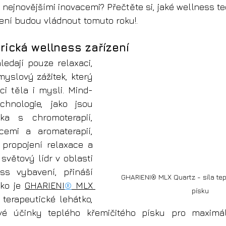
s nejnovějšími inovacemi? Přečtěte si, jaké wellness t
ení budou vládnout tomuto roku!
.
rická wellness zařízení
ledají pouze relaxaci, 
yslový zážitek, který 
ci těla i mysli. Mind-
hnologie, jako jsou 
ka s chromoterapií, 
emi a aromaterapií, 
 propojení relaxace a 
, světový lídr v oblasti 
s vybavení, přináší 
GHARIENI
® MLX Quartz - síla 
te
ko je 
GHARIENI
®
 MLX 
písku 
 terapeutické lehátko, 
ivé účinky teplého křemičitého písku pro maximál