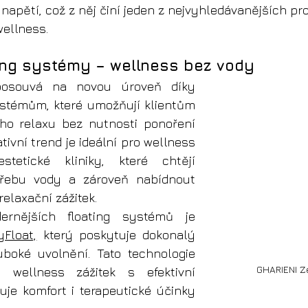
napětí, což z něj činí jeden z nejvyhledávanějších pr
wellness.
ting systémy – wellness bez vody
posouvá na novou úroveň díky 
stémům, které umožňují klientům 
ho relaxu bez nutnosti ponoření 
tivní trend je ideální pro wellness 
tetické kliniky, které chtějí 
třebu vody a zároveň nabídnout 
elaxační zážitek.
Jedním z nejmodernějších floating systémů je 
yFloat,
 který poskytuje dokonalý 
uboké uvolnění. Tato technologie 
GHARIENI Z
 wellness zážitek s efektivní 
uje komfort i terapeutické účinky 