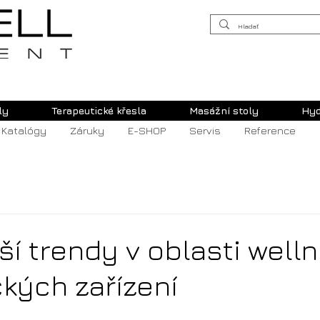
ly
Terapeutické křesla
Masážní stoly
Hyd
Katalógy
Záruky
E-SHOP
Servis
Reference
ší trendy v oblasti well
kých zařízení