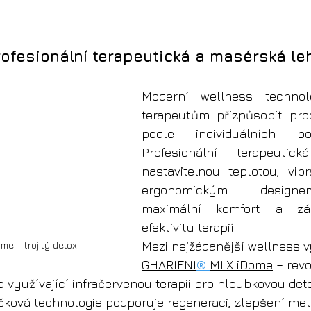
rofesionální terapeutická a masérská le
Moderní wellness technolo
terapeutům přizpůsobit pro
podle individuálních pot
Profesionální terapeutic
nastavitelnou teplotou, vib
ergonomickým designem
maximální komfort a zár
efektivitu terapií.
e - trojitý detox
Mezi nejžádanější wellness v
GHARIENI
® 
MLX iDome
 – rev
 využívající infračervenou terapii pro hloubkovou deto
čková technologie podporuje regeneraci, zlepšení me