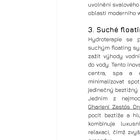
uvolnění svalového 
oblasti moderního 
3. Suché floa
Hydroterapie se 
suchým floating sy
zažít výhody vodní
do vody. Tento inova
centra, spa a es
minimalizovat spo
jedinečný beztížný r
Gharieni Zestós Dr
pocit beztíže a hl
kombinuje luxusní
relaxací, čímž zvyš