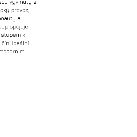
sou vyvinuty s 
ický provoz, 
beauty a 
tup spojuje 
ístupem k 
činí ideální 
 moderními 