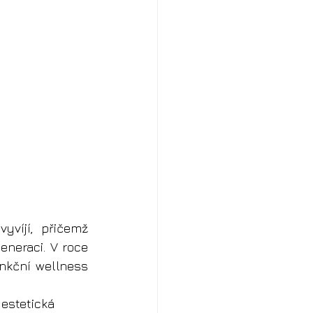
víjí, přičemž 
eneraci. V roce 
nkční wellness 
estetická 