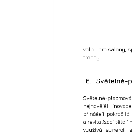
volbu pro salony, sp
trendy.
Světelně-p
Světelně-plazmová
nejnovější inovace
přinášejí pokročilá
a revitalizaci těla i
využívá synergii s