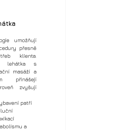
hátka
gie umožňují 
cedury přesně 
řeb klienta. 
ká lehátka s 
rační masáží a 
 přinášejí 
oveň zvyšují 
ybavení patří 
oluční 
xikaci 
tabolismu a 