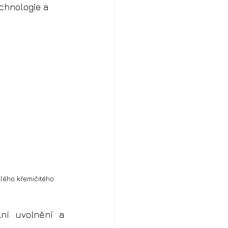
echnologie a 
plého křemičitého 
ní uvolnění a 