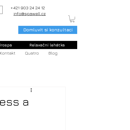
+421 903 24 24 12
info@spawell.cz
Domluvit si konzultaci
rospa
Relaxační lehátka
Kontakt
Quatro
Blog
ness a