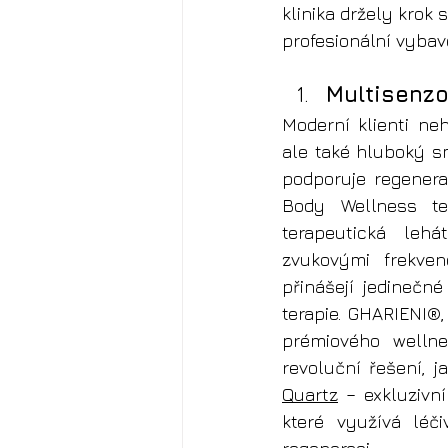
klinika držely krok 
profesionální vybav
Multisenzo
Moderní klienti neh
ale také hluboký sm
podporuje regenera
Body Wellness tec
terapeutická lehát
zvukovými frekvenc
přinášejí jedinečné
terapie. GHARIENI
®
prémiového wellnes
revoluční řešení, ja
Quartz
 – exkluzivní
které využívá léč