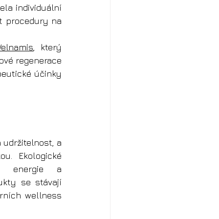
a individuální 
t procedury na 
Welnamis
, který 
ové regenerace 
eutické účinky 
udržitelnost, a 
u. Ekologické 
a energie a 
kty se stávají 
rních wellness 