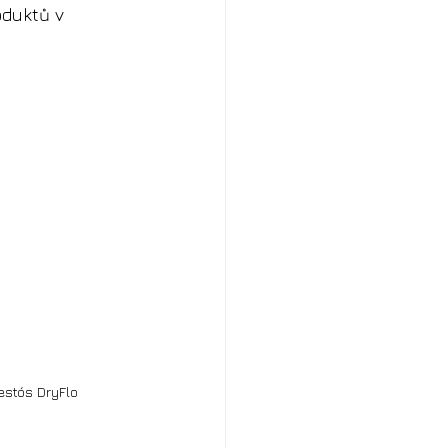
oduktů v 
estós DryFlo