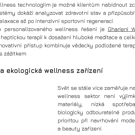
lness technologiím je možné klientům nabídnout zcel
stémy dokáží analyzovat zdravotní stav a přizpůsobi
elaxace až po intenzivní sportovní regeneraci.
 personalizovaného wellness řešení je 
Gharieni 
haptickou terapii k dosažení hluboké meditace a celk
 inovativní přístup kombinuje vědecky podložené terap
s zážitkem.
 a ekologická wellness zařízení
Svět se stále více zaměřuje na 
wellness sektor není výjimko
materiály, nízká spotřeb
biologicky odbouratelné produ
prioritou při navrhování mode
a beauty zařízení.