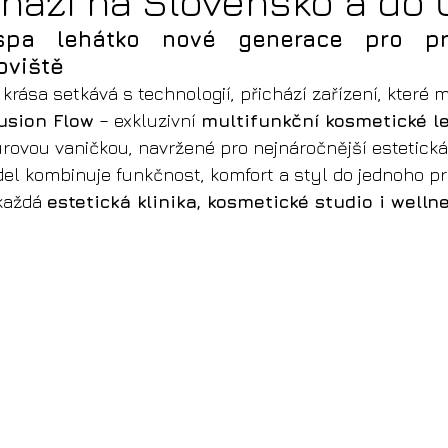
chází na Slovensko a do
 spa lehátko nové generace pro prof
oviště
rása setkává s technologií, přichází zařízení, které m
usion Flow
 – exkluzivní 
multifunkční kosmetické l
rovou vaničkou, navržené pro nejnáročnější estetická
l kombinuje funkčnost, komfort a styl do jednoho pr
každá 
estetická klinika, kosmetické studio i well