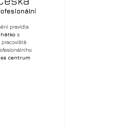
 Česka
esionální 
ění pravidla 
ehátko
 s 
 pracoviště.
ofesionálního 
ness centrum
.