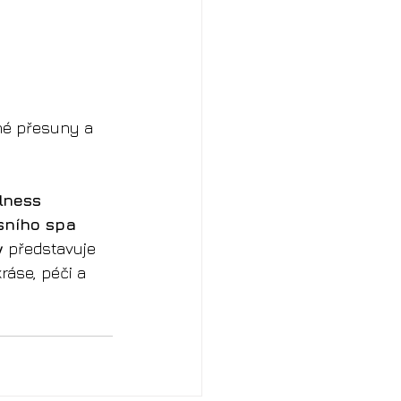
né přesuny a 
llness
sního spa 
w
 představuje 
kráse, péči a 