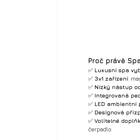
Proč právě Sp
✅ 
Luxusní spa vy
✅ 
3v1 zařízení
: ma
✅ 
Nízký nástup o
✅ 
Integrovaná pe
✅ 
LED ambientní 
✅ 
Designová přiz
✅ 
Volitelné doplň
čerpadlo