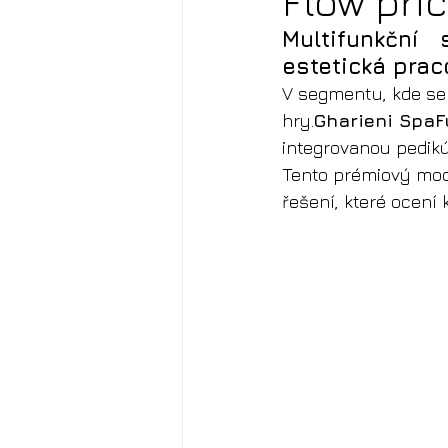
Flow při
Multifunkční
estetická prac
V segmentu, kde se k
hry.
Gharieni SpaF
integrovanou pedikú
Tento prémiový mode
řešení, které ocení 