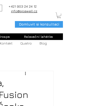
+421 903 24 24 12
info@spawell.cz
Domluvit si konzultaci
rospa
Relaxační lehátka
Kontakt
Quatro
Blog
,
aFusion