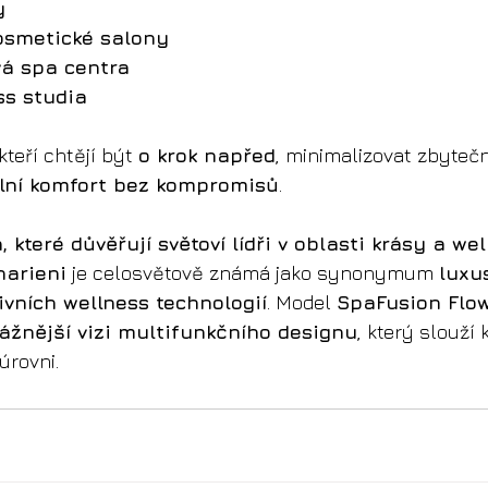
y
kosmetické salony
vá spa centra
ss studia
kteří chtějí být 
o krok napřed
, minimalizovat zbyteč
ní komfort bez kompromisů
.
 které důvěřují světoví lídři v oblasti krásy a we
harieni
 je celosvětově známá jako synonymum 
luxu
ivních wellness technologií
. Model 
SpaFusion Flo
ážnější vizi multifunkčního designu
, který slouží 
úrovni.