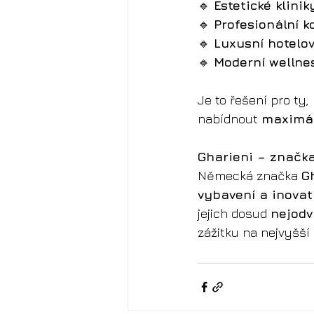
🔹 
Estetické klinik
🔹 
Profesionální 
🔹 
Luxusní hotelo
🔹 
Moderní wellne
Je to řešení pro ty, 
nabídnout 
maximál
Gharieni – značka,
Německá značka 
G
vybavení a inovat
jejich dosud 
nejodv
zážitku na nejvyšší 