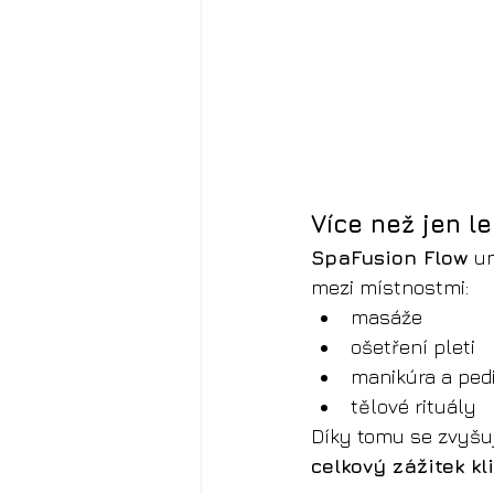
Více než jen le
SpaFusion Flow
 u
mezi místnostmi:
masáže
ošetření pleti
manikúra a ped
tělové rituály
Díky tomu se zvyšu
celkový zážitek kl