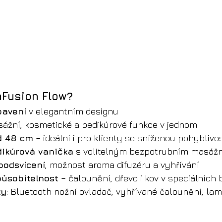
aFusion Flow?
bavení
 v elegantním designu
sážní, kosmetické a pedikúrové funkce v jednom
d 48 cm
 – ideální i pro klienty se sníženou pohyblivos
dikúrová vanička
 s volitelným bezpotrubním masá
podsvícení
, možnost aroma difuzéru a vyhřívání
působitelnost
 – čalounění, dřevo i kov v speciálních
ky
: Bluetooth nožní ovladač, vyhřívané čalounění, lam