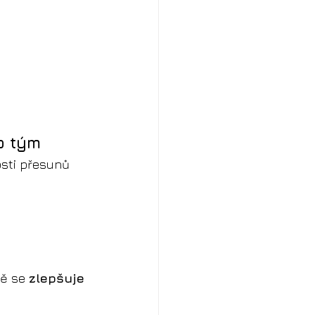
ro tým
sti přesunů 
ě se 
zlepšuje 