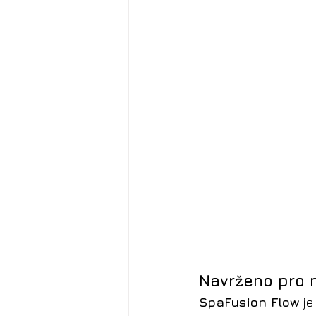
Navrženo pro n
SpaFusion Flow
 j