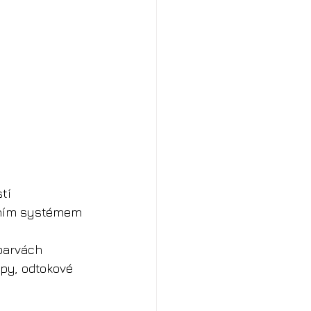
tí
žním systémem
 barvách
py, odtokové 