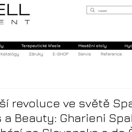
ly
Terapeutické křesla
Masážní stoly
Hyd
Katalógy
Záruky
E-SHOP
Servis
Reference
ší revoluce ve světě Spa
 a Beauty: Gharieni Sp